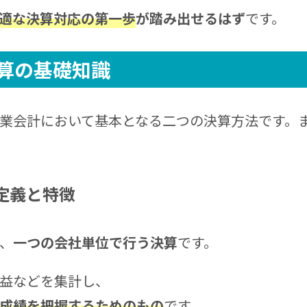
適な決算対応の第一歩
が踏み出せるはず
です。
算の基礎知識
業会計において基本となる二つの決算方法です。
定義と特徴
、
一つの会社単位で行う決算
です。
益などを集計し、
成績を把握するためのもの
です。