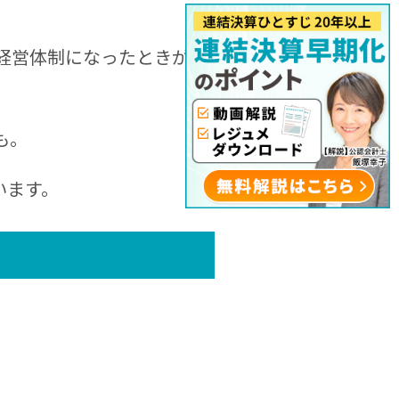
経営体制になったときが主
も。
います。