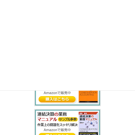
ま
み
む
め
も
や
ゆ
よ
ら
り
る
れ
ろ
わ
を
ん
書籍紹介