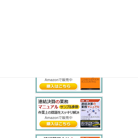
ら
り
る
れ
ろ
わ
を
ん
書籍紹介