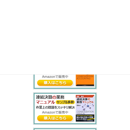
ら
り
る
れ
ろ
わ
を
ん
書籍紹介