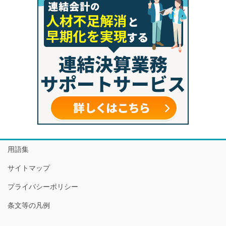
用語集
サイトマップ
プライバシーポリシー
条文等の凡例