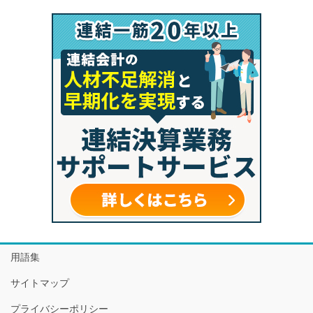
用語集
サイトマップ
プライバシーポリシー