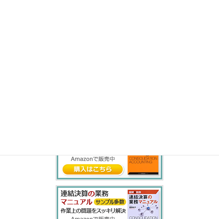
ま
み
む
め
も
や
ゆ
よ
ら
り
る
れ
ろ
わ
を
ん
書籍紹介