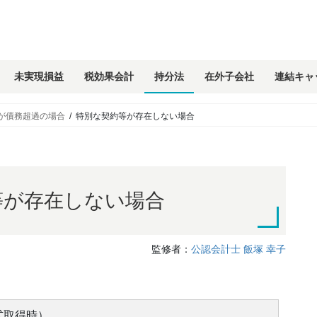
未実現損益
税効果会計
持分法
在外子会社
連結キャ
が債務超過の場合
特別な契約等が存在しない場合
等が存在しない場合
監修者：
公認会計士 飯塚 幸子
式取得時）