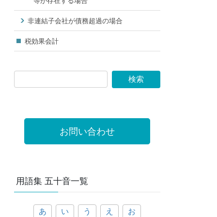
等が存在する場合
非連結子会社が債務超過の場合
税効果会計
お問い合わせ
用語集 五十音一覧
あ
い
う
え
お