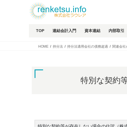
TOP
連結会計入門
資本連結
内部取引
HOME
持分法
持分法適用会社の債務超過
関連会社
特別な契約
特別な契約等が存在しない場合の仕訳（株