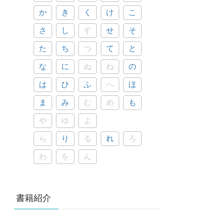
か
き
く
け
こ
さ
し
す
せ
そ
た
ち
つ
て
と
な
に
ぬ
ね
の
は
ひ
ふ
へ
ほ
ま
み
む
め
も
や
ゆ
よ
ら
り
る
れ
ろ
わ
を
ん
書籍紹介