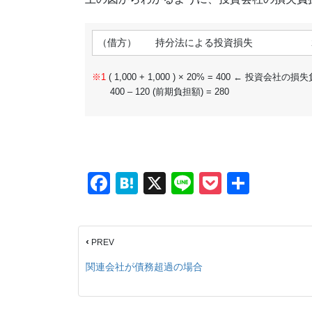
（借方）
持分法による投資損失
( 1,000 + 1,000 ) × 20% = 400 ← 投資会社
400 – 120 (前期負担額) = 280
F
H
X
Li
P
共
a
at
n
o
有
c
e
e
ck
‹
PREV
e
n
et
b
a
関連会社が債務超過の場合
o