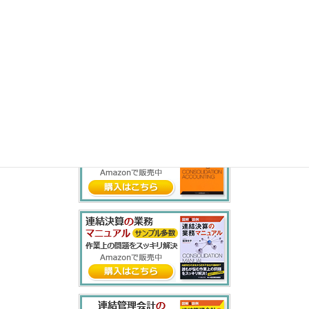
ら
り
る
れ
ろ
わ
を
ん
書籍紹介