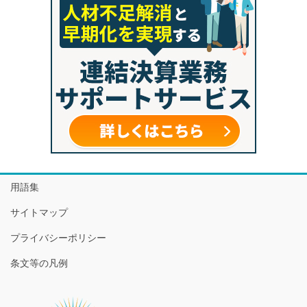
用語集
サイトマップ
プライバシーポリシー
条文等の凡例