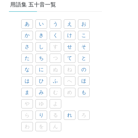
用語集 五十音一覧
あ
い
う
え
お
か
き
く
け
こ
さ
し
す
せ
そ
た
ち
つ
て
と
な
に
ぬ
ね
の
は
ひ
ふ
へ
ほ
ま
み
む
め
も
や
ゆ
よ
ら
り
る
れ
ろ
わ
を
ん