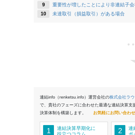
重要性が増したことにより非連結子会
未達取引（損益取引）がある場合
●
連結info（renketsu.info）運営会社の
株式会社ラウ
で、貴社のフェーズに合わせた最適な連結決算支
決算体制を構築します。
お気軽にお問い合わ
連結決算早期化に
連
1
2
役立つコラム
ポ