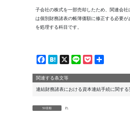
子会社の株式を一部売却したため、関連会社
は個別財務諸表の帳簿価額に修正する必要が
を処理する科目です。
F
H
X
Li
P
共
a
at
n
o
有
c
e
e
ck
関連する条文等
e
n
et
連結財務諸表における資本連結手続に関する
b
a
o
れ
50音順
o
k