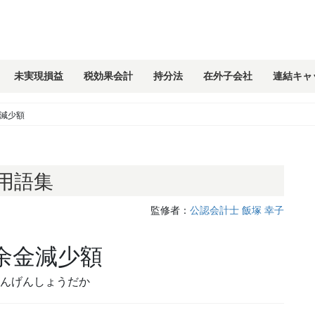
未実現損益
税効果会計
持分法
在外子会社
連結キャ
減少額
用語集
監修者：
公認会計士 飯塚 幸子
余金減少額
んげんしょうだか