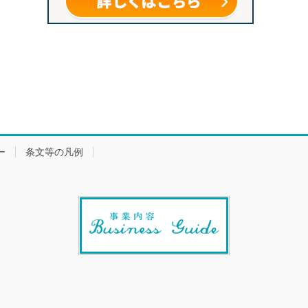
ー
条文等の凡例