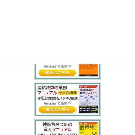
わ
を
ん
書籍紹介