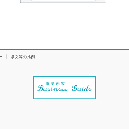
ー
条文等の凡例