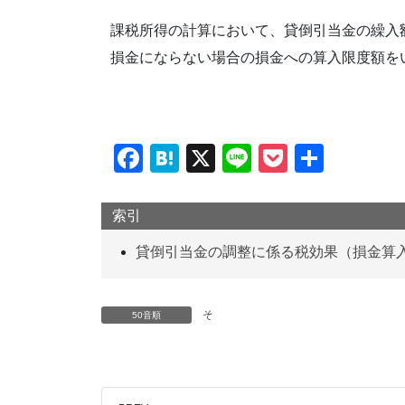
課税所得の計算において、貸倒引当金の繰入
損金にならない場合の損金への算入限度額を
F
H
X
Li
P
共
a
at
n
o
有
c
e
e
ck
索引
e
n
et
貸倒引当金の調整に係る税効果（損金算
b
a
o
そ
50音順
o
k