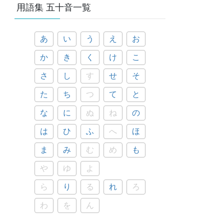
用語集 五十音一覧
あ
い
う
え
お
か
き
く
け
こ
さ
し
す
せ
そ
た
ち
つ
て
と
な
に
ぬ
ね
の
は
ひ
ふ
へ
ほ
ま
み
む
め
も
や
ゆ
よ
ら
り
る
れ
ろ
わ
を
ん