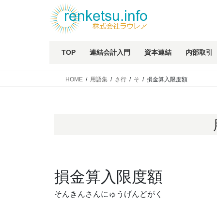
TOP
連結会計入門
資本連結
内部取引
HOME
用語集
さ行
そ
損金算入限度額
損金算入限度額
そんきんさんにゅうげんどがく