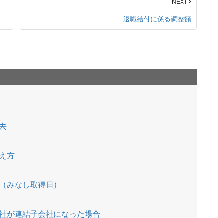
›
NEXT
退職給付に係る調整額
去
）
え方
（みなし取得日）
社が連結子会社になった場合