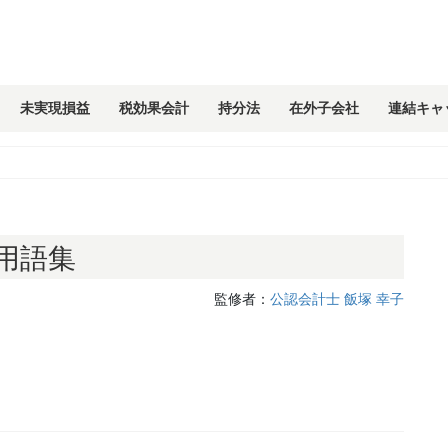
未実現損益
税効果会計
持分法
在外子会社
連結キャ
用語集
監修者：
公認会計士 飯塚 幸子