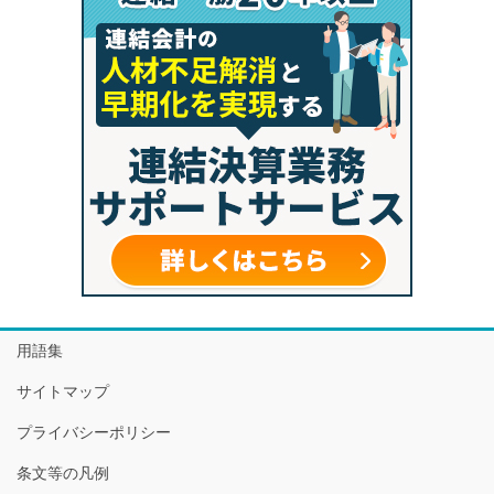
用語集
サイトマップ
プライバシーポリシー
条文等の凡例