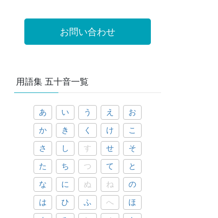
お問い合わせ
用語集 五十音一覧
あ
い
う
え
お
か
き
く
け
こ
さ
し
す
せ
そ
た
ち
つ
て
と
な
に
ぬ
ね
の
は
ひ
ふ
へ
ほ