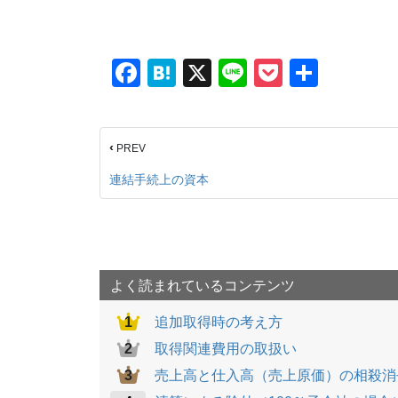
F
H
X
Li
P
共
a
at
n
o
有
c
e
e
ck
‹
PREV
e
n
et
b
a
連結手続上の資本
o
o
k
よく読まれているコンテンツ
追加取得時の考え方
取得関連費用の取扱い
売上高と仕入高（売上原価）の相殺消