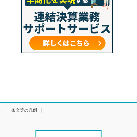
ー
条文等の凡例