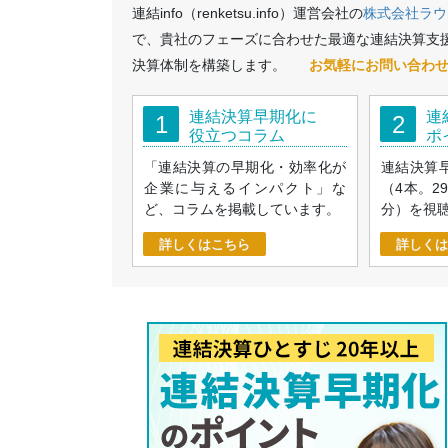
連結info（renketsu.info）運営会社の
株式会社ラウ
で、貴社のフェーズに合わせた最適な連結決算支
決算体制を構築します。
お気軽にお問い合わ
連結決算早期化に
連
1
2
役立つコラム
ポ
「連結決算の早期化・効率化が
連結決算
企業に与えるインパクト」な
（4本。2
ど、コラムを掲載しています。
分）を視
詳しくはこちら
詳しくは