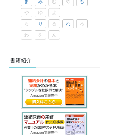
ま
み
む
め
も
や
ゆ
よ
ら
り
る
れ
ろ
わ
を
ん
書籍紹介