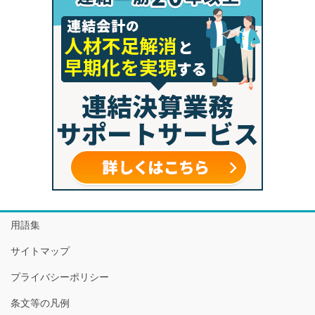
用語集
サイトマップ
プライバシーポリシー
条文等の凡例