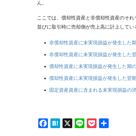
ん。
ここでは、償却性資産と非償却性資産のそれ
並びに取引時に売却側が売上高に計上してい
非償却性資産に未実現損益が発生した
非償却性資産に未実現損益が発生した
償却性資産に未実現損益が発生した期
償却性資産に未実現損益が発生した翌
固定資産資産に含まれる未実現損益の
F
H
X
Li
P
共
a
at
n
o
有