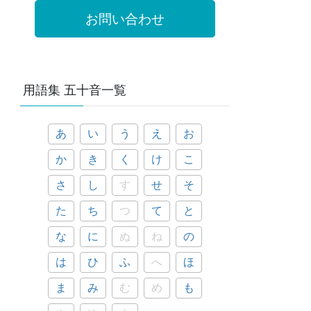
お問い合わせ
用語集 五十音一覧
あ
い
う
え
お
か
き
く
け
こ
さ
し
す
せ
そ
た
ち
つ
て
と
な
に
ぬ
ね
の
は
ひ
ふ
へ
ほ
ま
み
む
め
も