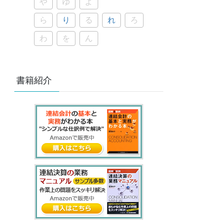
や
ゆ
よ
ら
り
る
れ
ろ
わ
を
ん
書籍紹介