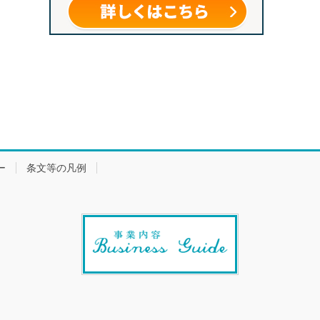
ー
条文等の凡例