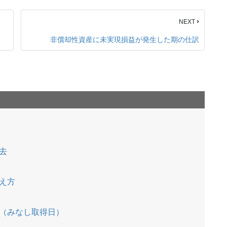
›
NEXT
非償却性資産に未実現損益が発生した期の仕訳
去
）
え方
（みなし取得日）