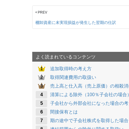
c
e
e
ck
‹
PREV
e
n
et
b
a
棚卸資産に未実現損益が発生した翌期の仕訳
o
o
k
よく読まれているコンテンツ
追加取得時の考え方
取得関連費用の取扱い
売上高と仕入高（売上原価）の相殺消
清算による除外（100％子会社の場合
子会社から外部会社になった場合の考
間接保有とは
期の途中で子会社株式を取得した場合