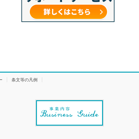
ー
条文等の凡例