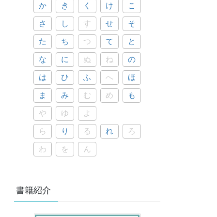
か
き
く
け
こ
さ
し
す
せ
そ
た
ち
つ
て
と
な
に
ぬ
ね
の
は
ひ
ふ
へ
ほ
ま
み
む
め
も
や
ゆ
よ
ら
り
る
れ
ろ
わ
を
ん
書籍紹介