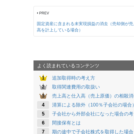
c
e
e
ck
‹
PREV
e
n
et
b
a
固定資産に含まれる未実現損益の消去（売却側が売
高を計上している場合）
o
o
k
よく読まれているコンテンツ
追加取得時の考え方
取得関連費用の取扱い
売上高と仕入高（売上原価）の相殺消
清算による除外（100％子会社の場合
子会社から外部会社になった場合の考
間接保有とは
期の途中で子会社株式を取得した場合