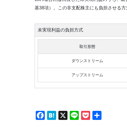
基38項）。この非支配株主にも負担させる方
未実現利益の負担方式
取引形態
ダウンストリーム
アップストリーム
F
H
X
Li
P
共
a
at
n
o
有