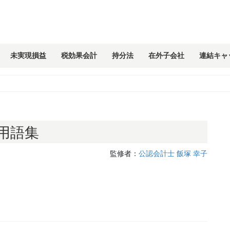
未実現損益
税効果会計
持分法
在外子会社
連結キャ
用語集
監修者：
公認会計士 飯塚 幸子