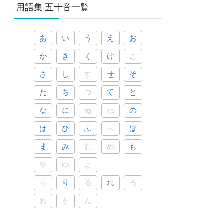
用語集 五十音一覧
あ
い
う
え
お
か
き
く
け
こ
さ
し
す
せ
そ
た
ち
つ
て
と
な
に
ぬ
ね
の
は
ひ
ふ
へ
ほ
ま
み
む
め
も
や
ゆ
よ
ら
り
る
れ
ろ
わ
を
ん