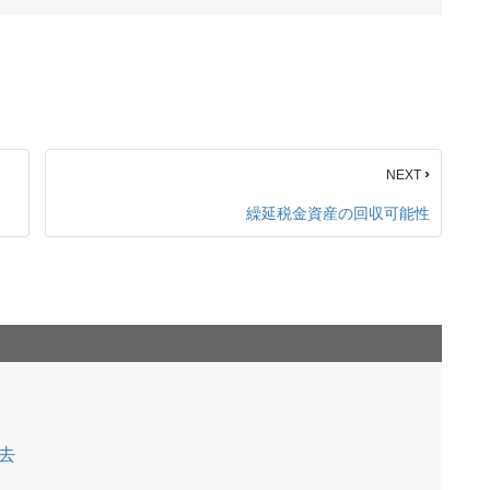
›
NEXT
繰延税金資産の回収可能性
去
）