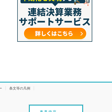
ー
条文等の凡例