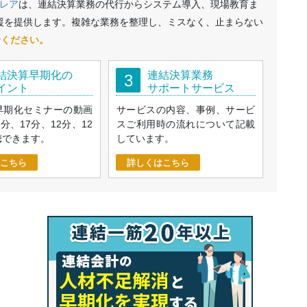
レア
は、連結決算業務の代行からシステム導入、現場教育ま
援を提供します。複雑な業務を整理し、ミスなく、止まらない
せください。
結決算早期化の
連結決算業務
3
イント
サポートサービス
早期化セミナーの動画
サービスの内容、事例、サービ
9分、17分、12分、12
スご利用時の流れについて記載
聴できます。
しています。
こちら
詳しくはこちら