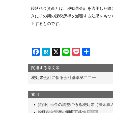
繰延税金資産とは、税効果会計を適用した際
きにその期の課税所得を減額する効果をもつ
上するものです。
F
H
X
Li
P
共
a
at
n
o
有
c
e
e
ck
関連する条文等
e
n
et
税効果会計に係る会計基準第二二一
b
a
o
索引
o
貸倒引当金の調整に係る税効果（損金算
k
繰延税金資産の回収可能性