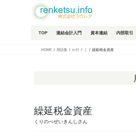
TOP
連結会計入門
資本連結
内部取引
HOME
用語集
か行
く
繰延税金資産
繰延税金資産
くりのべぜいきんしさん