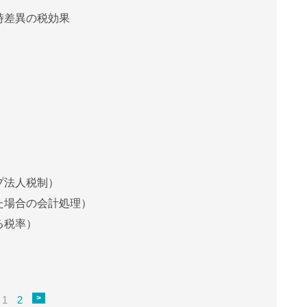
時差異の税効果
゚法人税制）
た場合の会計処理）
る税率）
>
1
2