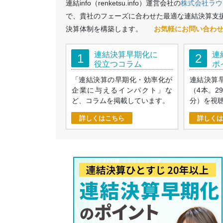
連結info（renketsu.info）運営会社の
株式会社ラウ
で、貴社のフェーズに合わせた最適な連結決算支
決算体制を構築します。
お気軽にお問い合わ
連結決算早期化に
連
1
2
役立つコラム
ポ
「連結決算の早期化・効率化が
連結決算
企業に与えるインパクト」な
（4本。2
ど、コラムを掲載しています。
分）を視
詳しくはこちら
詳しくは