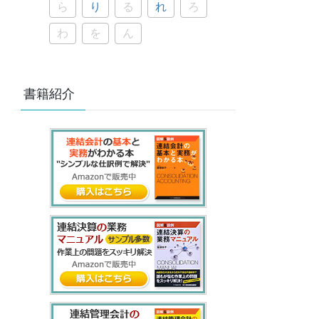
ら
り
る
れ
ろ
わ
を
ん
書籍紹介