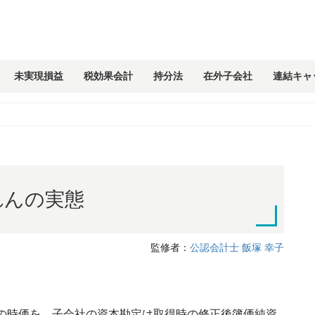
未実現損益
税効果会計
持分法
在外子会社
連結キャ
れんの実態
監修者：
公認会計士 飯塚 幸子
の時価を、子会社の資本勘定は取得時の修正後簿価純資