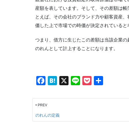
産額を表しています。そして、その差額は帳
とえば、その会社のブランド力や顧客資産、
価した上で市場での時価が決定されていると
つまり、借方に生じたこの差額は当該企業の
のれんとして計上することになります。
F
H
X
Li
P
共
a
at
n
o
有
c
e
e
ck
‹
PREV
e
n
et
b
a
のれんの定義
o