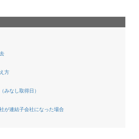
去
）
え方
（みなし取得日）
社が連結子会社になった場合