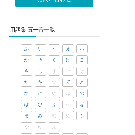
用語集 五十音一覧
あ
い
う
え
お
か
き
く
け
こ
さ
し
す
せ
そ
た
ち
つ
て
と
な
に
ぬ
ね
の
は
ひ
ふ
へ
ほ
ま
み
む
め
も
や
ゆ
よ