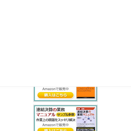
や
ゆ
よ
ら
り
る
れ
ろ
わ
を
ん
書籍紹介