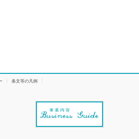
ー
条文等の凡例