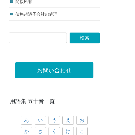
間接所有
債務超過子会社の処理
お問い合わせ
用語集 五十音一覧
あ
い
う
え
お
か
き
く
け
こ