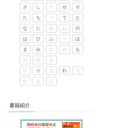
さ
し
す
せ
そ
た
ち
つ
て
と
な
に
ぬ
ね
の
は
ひ
ふ
へ
ほ
ま
み
む
め
も
や
ゆ
よ
ら
り
る
れ
ろ
わ
を
ん
書籍紹介