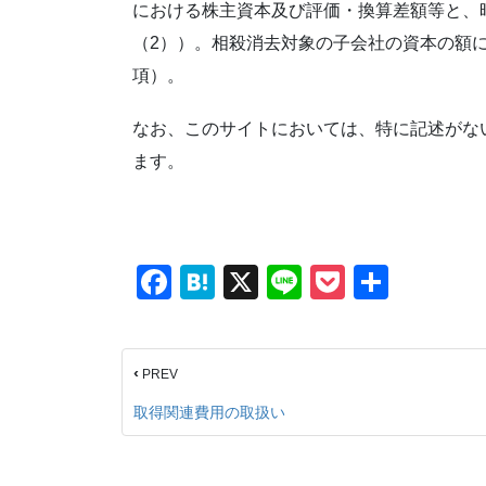
における株主資本及び評価・換算差額等と、
（2））。相殺消去対象の子会社の資本の額
項）。
なお、このサイトにおいては、特に記述がな
ます。
F
H
X
Li
P
共
a
at
n
o
有
c
e
e
ck
‹
PREV
e
n
et
b
a
取得関連費用の取扱い
o