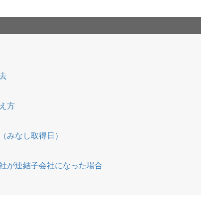
去
）
え方
（みなし取得日）
社が連結子会社になった場合