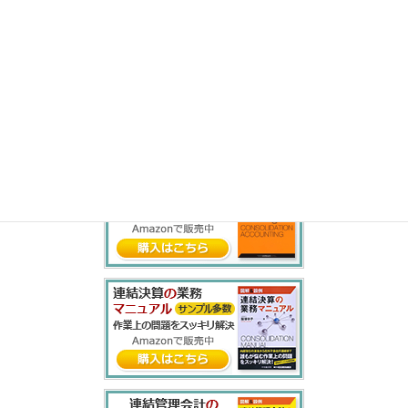
ら
り
る
れ
ろ
わ
を
ん
書籍紹介