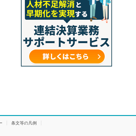
ー
条文等の凡例