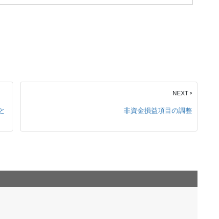
›
NEXT
と
非資金損益項目の調整