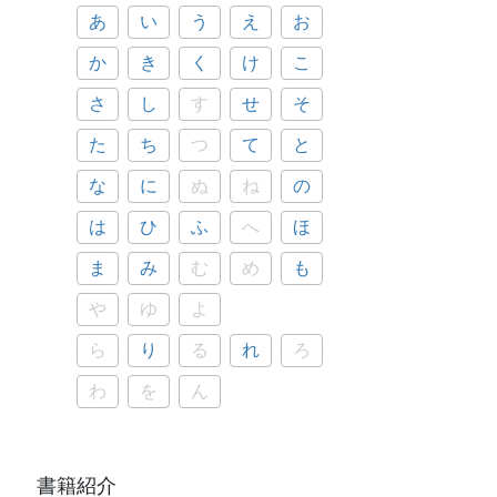
あ
い
う
え
お
か
き
く
け
こ
さ
し
す
せ
そ
た
ち
つ
て
と
な
に
ぬ
ね
の
は
ひ
ふ
へ
ほ
ま
み
む
め
も
や
ゆ
よ
ら
り
る
れ
ろ
わ
を
ん
書籍紹介