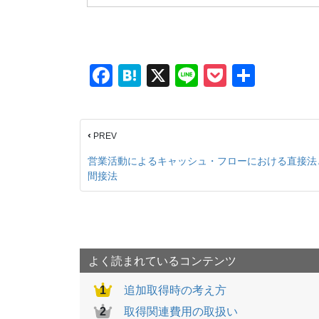
F
H
X
Li
P
共
a
at
n
o
有
c
e
e
ck
‹
PREV
e
n
et
b
a
営業活動によるキャッシュ・フローにおける直接法
間接法
o
o
k
よく読まれているコンテンツ
追加取得時の考え方
取得関連費用の取扱い