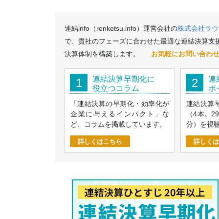
連結info（renketsu.info）運営会社の
株式会社ラウ
で、貴社のフェーズに合わせた最適な連結決算支
決算体制を構築します。
お気軽にお問い合わ
連結決算早期化に
連
1
2
役立つコラム
ポ
「連結決算の早期化・効率化が
連結決算
企業に与えるインパクト」な
（4本。2
ど、コラムを掲載しています。
分）を視
詳しくはこちら
詳しくは