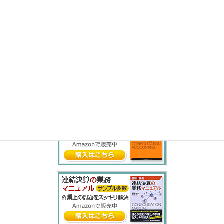
や
ゆ
よ
ら
り
る
れ
ろ
わ
を
ん
書籍紹介