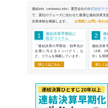
連結info（renketsu.info）運営会社の
株式会社ラウ
で、貴社のフェーズに合わせた最適な連結決算支
決算体制を構築します。
お気軽にお問い合わ
連結決算早期化に
連
1
2
役立つコラム
ポ
「連結決算の早期化・効率化が
連結決算
企業に与えるインパクト」な
（4本。2
ど、コラムを掲載しています。
分）を視
詳しくはこちら
詳しくは