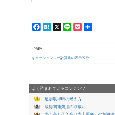
F
H
X
Li
P
共
a
at
n
o
有
c
e
e
ck
‹
PREV
e
n
et
b
a
キャッシュフロー計算書の表示区分
o
o
k
よく読まれているコンテンツ
追加取得時の考え方
取得関連費用の取扱い
売上高と仕入高（売上原価）の相殺消