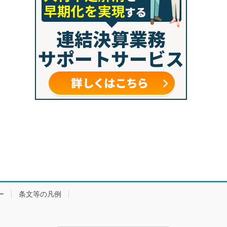
ー
条文等の凡例