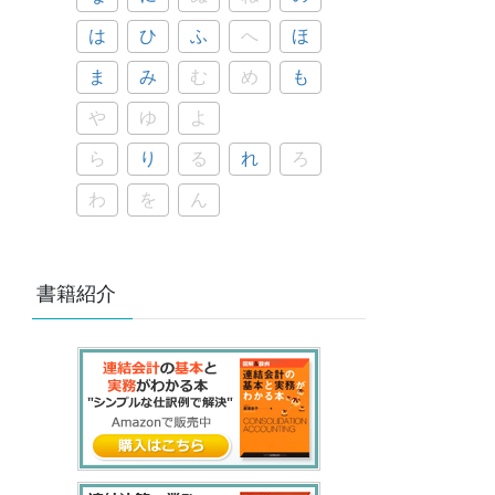
は
ひ
ふ
へ
ほ
ま
み
む
め
も
や
ゆ
よ
ら
り
る
れ
ろ
わ
を
ん
書籍紹介