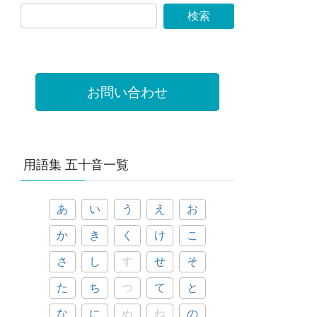
お問い合わせ
用語集 五十音一覧
あ
い
う
え
お
か
き
く
け
こ
さ
し
す
せ
そ
た
ち
つ
て
と
な
に
ぬ
ね
の