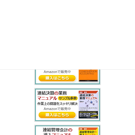
ら
り
る
れ
ろ
わ
を
ん
書籍紹介