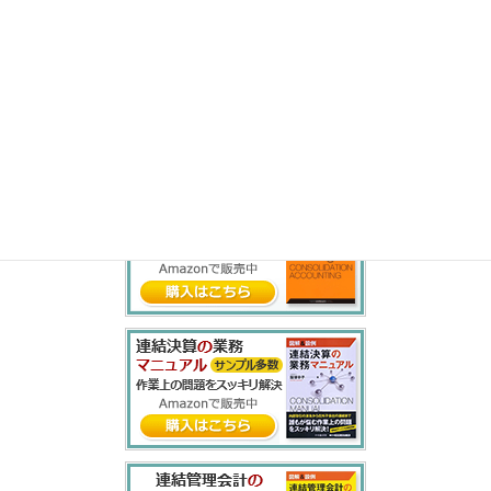
ら
り
る
れ
ろ
わ
を
ん
書籍紹介