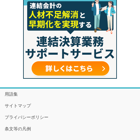
用語集
サイトマップ
プライバシーポリシー
条文等の凡例